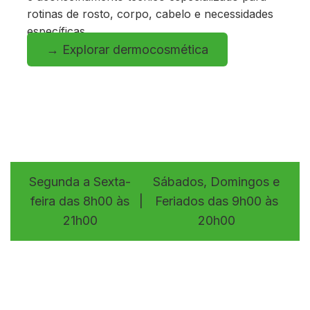
rotinas de rosto, corpo, cabelo e necessidades
específicas.
→ Explorar dermocosmética
Segunda a Sexta-
Sábados, Domingos e
feira das 8h00 às
|
Feriados das 9h00 às
21h00
20h00