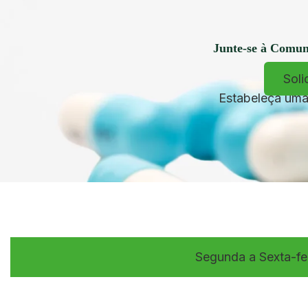
Junte-se à Comu
Soli
Estabeleça uma 
Segunda a Sexta-fe