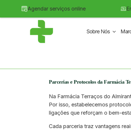
Skip
Agendar serviços online
E
to
content
Sobre Nós
Mar
Parcerias e Protocolos da Farmácia T
Na Farmácia Terraços do Almiran
Por isso, estabelecemos protocol
ligações que reforçam o bem-est
Cada parceria traz vantagens reais