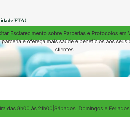
nidade FTA!
citar Esclarecimento sobre Parcerias e Protocolos em 
parceria e ofereça mais saúde e benefícios aos seus
clientes.
ira das 8h00 às 21h00
|
Sábados, Domingos e Feriados