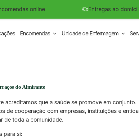
ncomendas online
Entregas ao domicíl
cações
Encomendas
Unidade de Enfermagem
Ser
erraços do Almirante
te acreditamos que a saúde se promove em conjunto.
os de cooperação com empresas, instituições e entida
ar de toda a comunidade.
 para si: